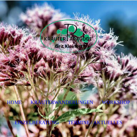
HOME
KRÄUTERWANDERUNGEN
WORKSHOP
EINZELBERATUNG
TERMINE / AKTUELLES